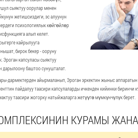
ушул сыяктуу оорулар менен
уйкунун жетишсиздиги, эс алуунун
лердеги психологиялык көйгөйлөр
исфункцияга алып келет.
рыгерге кайрылууга
ышат, бирок бекер - ооруну
к. Эроган капсуласы сыяктуу
н дарылоону баштоо сунушталат.
ары-дармектерден айырмаланып, Эроган эркектин жыныс аппаратын 
генттин пайдалуу таасири капсулаларды ичкенден кийинки биринчи к
актуу таасири жогорку натыйжаларга жетүүгө мүмкүнчүлүк берет.
КОМПЛЕКСИНИН КУРАМЫ ЖАНА