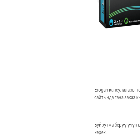
Erogan капсулалары т
сайтында гана заказ к
Буйрутма берүү үчүн 
керек.