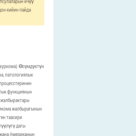
апсулаларын ичүү
дон кийин пайда
эвуркома). Өсүмдүктүн
а, патологиялык
 процесстеринин
стык функциянын
a жалбырактары
рикома жалбырагынын
ген таасири
түүлүгү дагы
 жана Американын