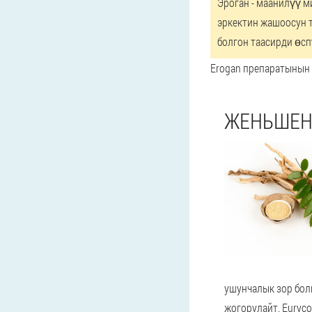
Эроган - маанилүү 
эркектин жашоосун т
болгон таасирди өс
Erogan препаратынын
ЖЕНЬШЕН
ушунчалык зор бол
жогорулайт. Euryc