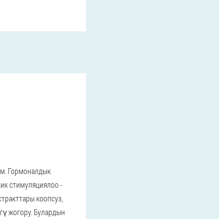
ем. Гормоналдык
ик стимуляциялоо -
стракттары коопсуз,
гү жогору. Булардын