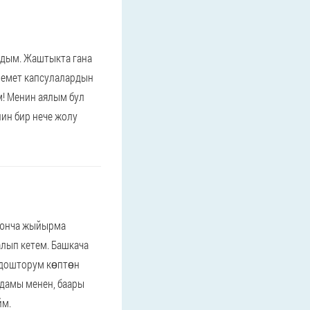
ым. Жаштыкта ​​гана
еремет капсулалардын
! Менин аялым бул
йин бир нече жолу
боюнча жыйырма
лып кетем. Башкача
олдошторум көптөн
рдамы менен, баары
йм.