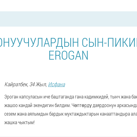
ОНУУЧУЛАРДЫН СЫН-ПИКИ
EROGAN
Кайратбек
, 34 Жыл,
Исфана
Эроган капсуласын иче баштаганда гана кадимкидей, тынч жана б
жашоо кандай экендигин билдим. Чөптөрдү даярдоонун аркасынд
сезем жана аялымдын бардык муктаждыктарын канааттандыра ала
жашка чыктым!