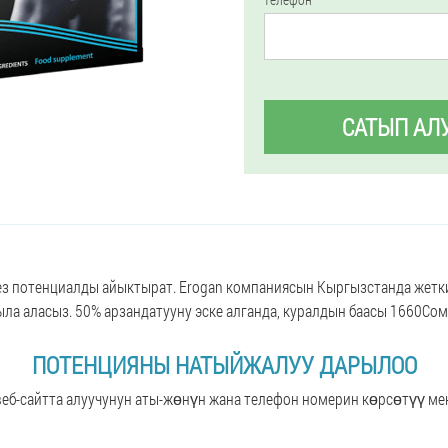
САТЫП АЛ
ез потенциалды айыктырат. Erogan компаниясын Кыргызстанда жет
ыла аласыз. 50% арзандатууну эске алганда, куралдын баасы 1660Сом 
ПОТЕНЦИЯНЫ НАТЫЙЖАЛУУ ДАРЫЛОО
веб-сайтта алуучунун аты-жөнүн жана телефон номерин көрсөтүү ме