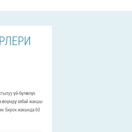
РЛЕРИ
актылуу үй-бүлөлүк
а өзүмдү аябай жакшы
м. Бирок жакында 60