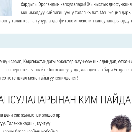
бардыгы Эрогандын капсулалары! Жыныстык дисфункция
минималдуу кийлигишүүнү талап кылат. Мен жеңил дары
оону талап кылган учурларда, фитокомплекстин капсулалары орду т
шүн сезип, Кыргызстандагы эркектер өзүн-өзү шылдыңдап, өткөн
. . . эч нерсе кылышпайт. Ошол эле учурда, алардын ар бири Erogan к
тез потенциал менен айыгуу кепилденет!
КАПСУЛАЛАРЫНАН КИМ ПАЙД
на дени сак жыныстык жашоо ар
үү. Тилекке каршы, күчтүү
н саны барган сайын көбөйүп,