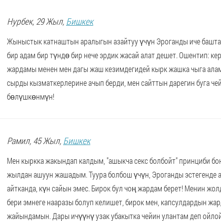
Нурбек
, 29 Жыл,
Бишкек
Жыныстык катнаштын аралыгын азайтуу үчүн Эроганды иче баштад
бир адам бир түндө бир нече эрдик жасай алат дешет. Ошентип: к
жардамы менен мен дагы жаш кезимдегидей кырк жашка чыга алам
сырды кызматкерлерине ачып берди, мен сайттын дарегин буга че
бөлүшкөнмүн!
Рамил
, 45 Жыл,
Бишкек
Мен кыркка жакындап калдым, "ашыкча секс болбойт" принциби 
жылдан ашуун жашадым. Туура болбош үчүн, Эроганды эстегенде а
айтканда, күн сайын эмес. Бирок бул чоң жардам берет! Менин ж
бери эмнеге нааразы болуп келишет, бирок мен, капсулдардын жа
жайындамын. Дары ичүүнү узак убакытка чейин улантам деп ойло