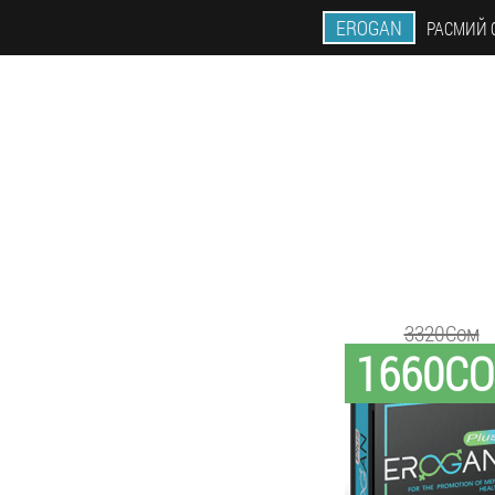
EROGAN
РАСМИЙ 
3320Сом
1660С