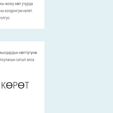
ны жоюу көп учурда
ны колдонгум келет.
олгус.
 жылдардын көптүгүнө
апсуласын сатып алса
А КӨРӨТ