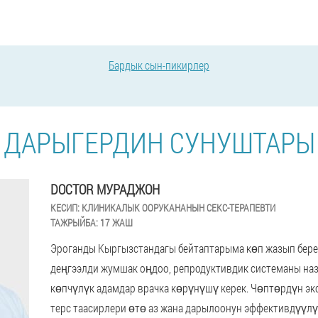
Бардык сын-пикирлер
ДАРЫГЕРДИН СУНУШТАРЫ
DOCTOR МУРАДЖОН
КЕСИП:
КЛИНИКАЛЫК ООРУКАНАНЫН СЕКС-ТЕРАПЕВТИ
ТАЖРЫЙБА:
17 ЖАШ
Эроганды Кыргызстандагы бейтаптарыма көп жазып бер
деңгээлди жумшак оңдоо, репродуктивдик системаны наз
көпчүлүк адамдар врачка көрүнүшү керек. Чөптөрдүн эк
терс таасирлери өтө аз жана дарылоонун эффективдүүлү