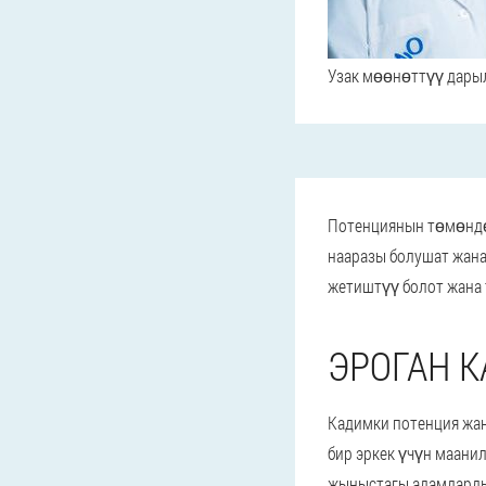
Узак мөөнөттүү дарыл
Потенциянын төмөндө
нааразы болушат жана 
жетиштүү болот жана 
ЭРОГАН 
Кадимки потенция жа
бир эркек үчүн маанил
жыныстагы адамдарды