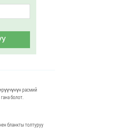
УУ
кирүүчүнүн расмий
гана болот.
нен бланкты толтуруу