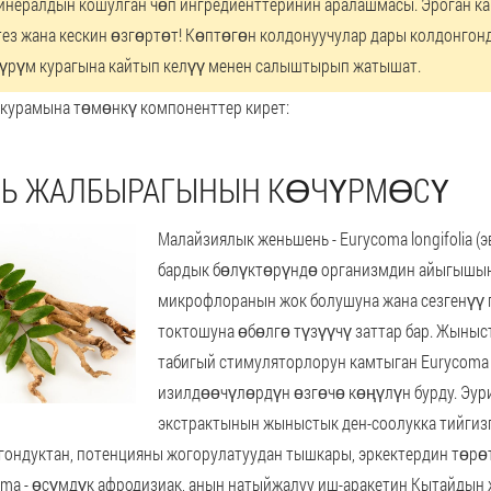
минералдын кошулган чөп ингредиенттеринин аралашмасы. Эроган к
ез жана кескин өзгөртөт! Көптөгөн колдонуучулар дары колдонгон
пүрүм курагына кайтып келүү менен салыштырып жатышат.
 курамына төмөнкү компоненттер кирет:
Ь ЖАЛБЫРАГЫНЫН КӨЧҮРМӨСҮ
Малайзиялык женьшень - Eurycoma longifolia (
бардык бөлүктөрүндө организмдин айыгышын
микрофлоранын жок болушуна жана сезгенүү
токтошуна өбөлгө түзүүчү заттар бар. Жыны
табигый стимуляторлорун камтыган Eurycom
изилдөөчүлөрдүн өзгөчө көңүлүн бурду. Эу
экстрактынын жыныстык ден-соолукка тийгиз
гондуктан, потенцияны жогорулатуудан тышкары, эркектердин төрө
oma - өсүмдүк афродизиак, анын натыйжалуу иш-аракетин Кытайдын