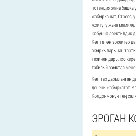
потенция жана башка 
жабыркашат. Стресс, 
жоктугу жана мамиле
көбүнчө эректилдик д
Көптөгөн эркектер да
акыркыларынан тартын
тезинен дарылоо кере
табигый азыктар мене
Көп тар дарыланган д
денени жабыркатат. А
Колдонмонун тең салм
ЭРОГАН 